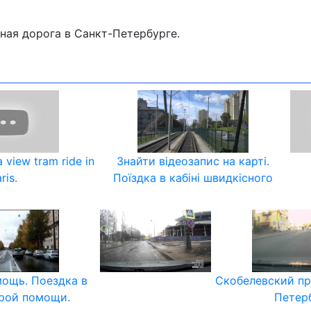
ная дорога в Санкт-Петербурге.
 view tram ride in
Знайти відеозапис на карті.
ris.
Поїздка в кабіні швидкісного
мощь. Поездка в
Скобелевский пр
орой помощи.
Петерб