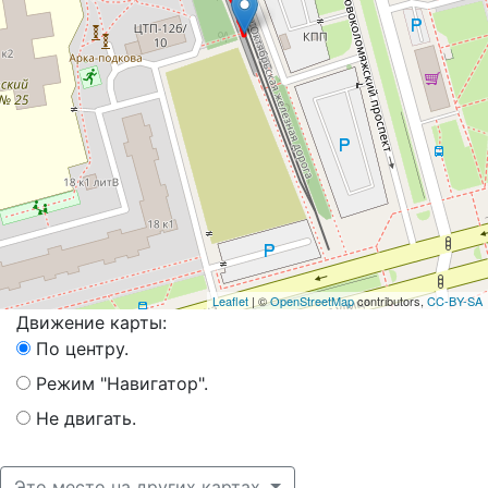
Leaflet
| ©
OpenStreetMap
contributors,
CC-BY-SA
Движение карты:
По центру.
Режим "Навигатор".
Не двигать.
Это место на других картах