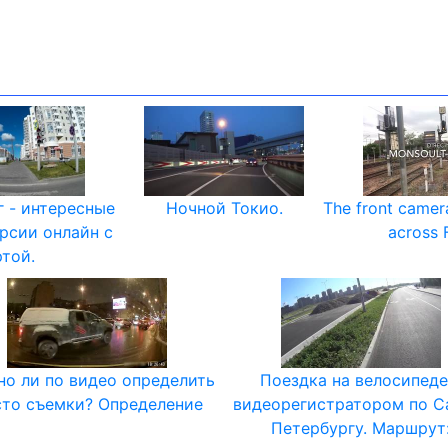
г - интересные
Ночной Токио.
The front camera
урсии онлайн с
across 
ртой.
о ли по видео определить
Поездка на велосипеде
то съемки? Определение
видеорегистратором по С
Петербургу. Маршрут