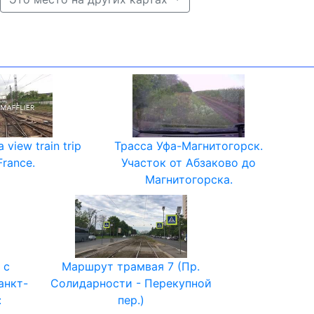
 view train trip
Трасса Уфа-Магнитогорск.
France.
Участок от Абзаково до
Магнитогорска.
 с
Маршрут трамвая 7 (Пр.
анкт-
Солидарности - Перекупной
:
пер.)