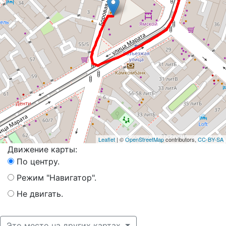
Leaflet
| ©
OpenStreetMap
contributors,
CC-BY-SA
Движение карты:
По центру.
Режим "Навигатор".
Не двигать.
Это место на других картах