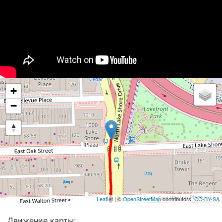
+
−
Leaflet
| ©
OpenStreetMap
contributors,
CC-BY-SA
Движение карты: