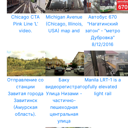
Chicago CTA
Michigan Avenue
Автобус 670
Pink Line ‘L’
(Chicago, Illinois,
"Нагатинский
video.
USA) map and
затон" - "метро
Дубровка"
8/12/2016
Отправление со
Баку
Manila LRT-1 is a
станции
видеорегистратор.
fully elevated
Завитая города
Улица Низами -
light rail
Завитинск
частично-
(Амурская
пешеходная
область).
центральная
улица