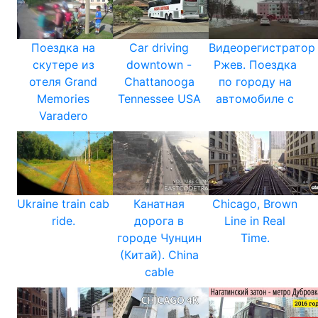
Поездка на
Car driving
Видеорегистратор
скутере из
downtown -
Ржев. Поездка
отеля Grand
Chattanooga
по городу на
Memories
Tennessee USA
автомобиле с
Varadero
Ukraine train cab
Канатная
Chicago, Brown
ride.
дорога в
Line in Real
городе Чунцин
Time.
(Китай). China
cable