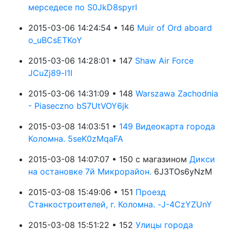
мерседесе по S0JkD8spyrI
2015-03-06 14:24:54 • 146
Muir of Ord aboard
o_uBCsETKoY
2015-03-06 14:28:01 • 147
Shaw Air Force
JCuZj89-l1I
2015-03-06 14:31:09 • 148
Warszawa Zachodnia
- Piaseczno bS7UtVOY6jk
2015-03-08 14:03:51 •
149 Видеокарта города
Коломна. 5seK0zMqaFA
2015-03-08 14:07:07 • 150 с магазином
Дикси
на остановке 7й Микрорайон.
6J3TOs6yNzM
2015-03-08 15:49:06 • 151
Проезд
Станкостроителей, г. Коломна. -J-4CzYZUnY
2015-03-08 15:51:22 • 152
Улицы города