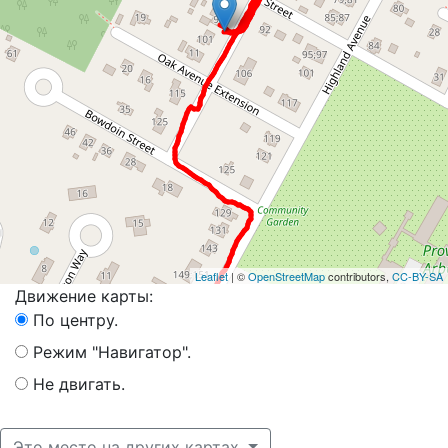
Leaflet
| ©
OpenStreetMap
contributors,
CC-BY-SA
Движение карты:
По центру.
Режим "Навигатор".
Не двигать.
Это место на других картах