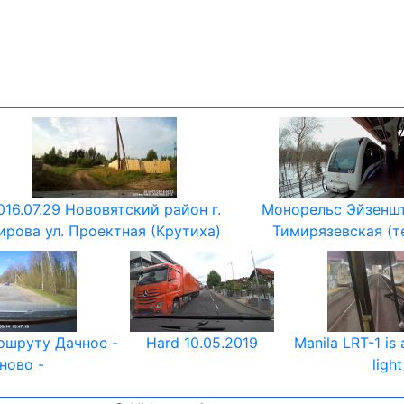
016.07.29 Нововятский район г.
Монорельс Эйзенш
ирова ул. Проектная (Крутиха)
Тимирязевская (т
ршруту Дачное -
Hard 10.05.2019
Manila LRT-1 is 
ново -
light