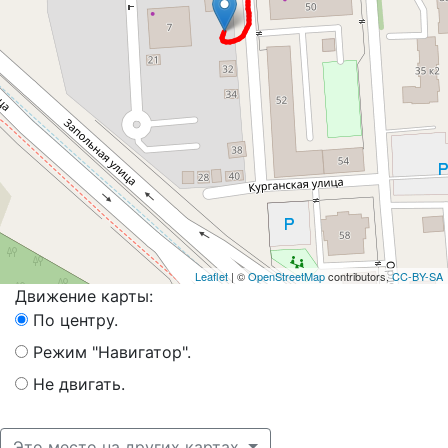
Leaflet
| ©
OpenStreetMap
contributors,
CC-BY-SA
Движение карты:
По центру.
Режим "Навигатор".
Не двигать.
Это место на других картах