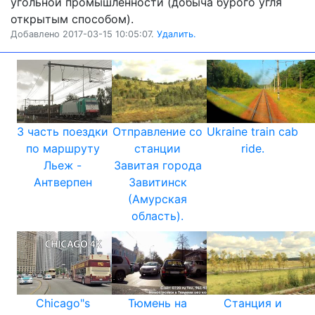
угольной промышленности (добыча бурого угля
открытым способом).
Добавлено 2017-03-15 10:05:07.
Удалить.
3 часть поездки
Отправление со
Ukraine train cab
по маршруту
станции
ride.
Льеж -
Завитая города
Антверпен
Завитинск
(Амурская
область).
Chicago"s
Тюмень на
Станция и