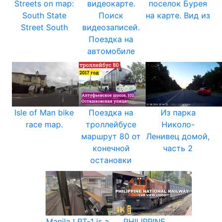
Streets on map:
видеокарте.
поселок Бурея
South State
Поиск
на карте. Вид из
Street South
видеозаписей.
Поездка на
автомобиле
Isle of Man bike
Поездка на
Из парка
race map.
троллейбусе
Николо-
маршрут 80 от
Ленивец домой,
конечной
часть 2
остановки
Manila LRT-1 is a
PHILIPPINE