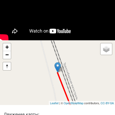
+
−
Leaflet
| ©
OpenStreetMap
contributors,
CC-BY-SA
Движение карты: