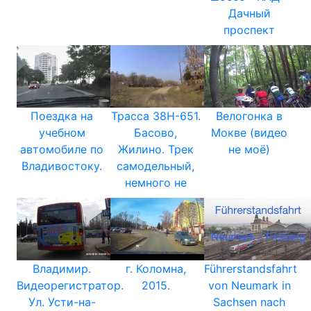
Дачный
проспект
Поездка на
Трасса 38Н-651.
Велогонка в
учебном
Басово,
Мокве (видео
автомобиле по
Жилино. Трек
не моё)
Владивостоку.
самодельный,
немного не
Владимир.
г. Коломна,
Führerstandsfahrt
Видеорегистратор.
2015.
von Neumark in
Ул. Усти-на-
Sachsen nach