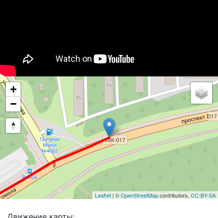
+
−
Leaflet
| ©
OpenStreetMap
contributors,
CC-BY-SA
Движение карты: