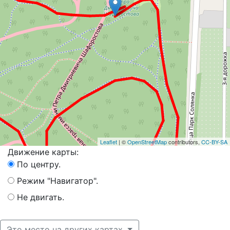
Leaflet
| ©
OpenStreetMap
contributors,
CC-BY-SA
Движение карты:
По центру.
Режим "Навигатор".
Не двигать.
Это место на других картах