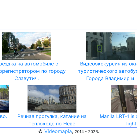
оездка на автомобиле с
Видеоэкскурсия из ок
орегистратором по городу
туристического автобу
Славутич.
Города Владимир и
во.
Речная прогулка, катание на
Manila LRT-1 is 
теплоходе по Неве
light
©
Videomapia
,
.
2014 - 2026