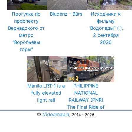
Прогулка по
Bludenz - Bürs
Исходники к
проспекту
фильму
Вернадского от
"Водопады" ( ).
метро
2 сентября
"Воробьёвы
2020
горы"
Manila LRT-1 is a
PHILIPPINE
fully elevated
NATIONAL
light rail
RAILWAY (PNR)
The Final Ride of
©
Videomapia
,
.
2014 - 2026