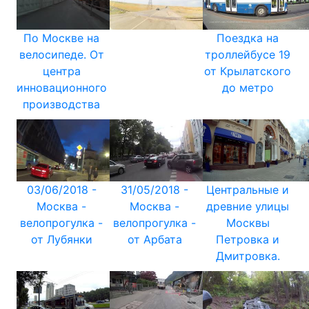
По Москве на
Поездка на
велосипеде. От
троллейбусе 19
центра
от Крылатского
инновационного
до метро
производства
03/06/2018 -
31/05/2018 -
Центральные и
Москва -
Москва -
древние улицы
велопрогулка -
велопрогулка -
Москвы
от Лубянки
от Арбата
Петровка и
Дмитровка.