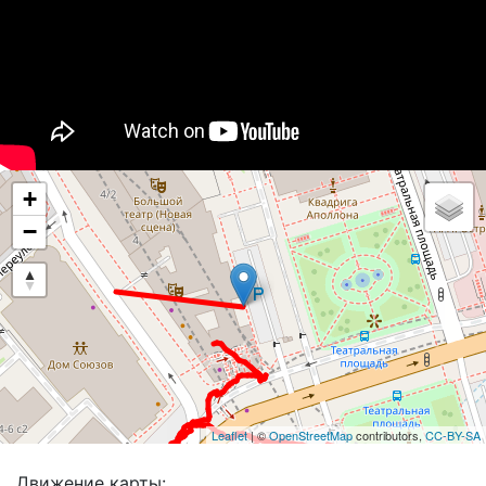
+
−
Leaflet
| ©
OpenStreetMap
contributors,
CC-BY-SA
Движение карты: