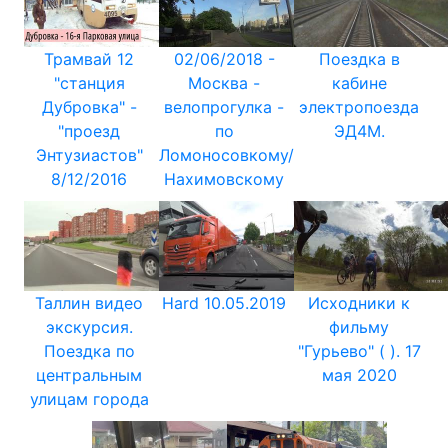
Трамвай 12
02/06/2018 -
Поездка в
"станция
Москва -
кабине
Дубровка" -
велопрогулка -
электропоезда
"проезд
по
ЭД4М.
Энтузиастов"
Ломоносовкому/
8/12/2016
Нахимовскому
Таллин видео
Hard 10.05.2019
Исходники к
экскурсия.
фильму
Поездка по
"Гурьево" ( ). 17
центральным
мая 2020
улицам города