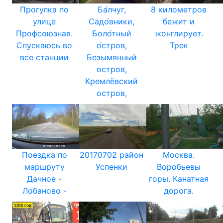
Прогулка по
Ба́лчуг,
8 километров
улице
Садо́вники,
бежит и
Профсоюзная.
Боло́тный
жонглирует.
Спускаюсь во
о́стров,
Трек
все станции
Безымянный
остров,
Кремлёвский
остров,
Поездка по
20170702 район
Москва.
маршруту
Успенки
Воробьевы
Дачное -
горы. Канатная
Лобаново -
дорога.