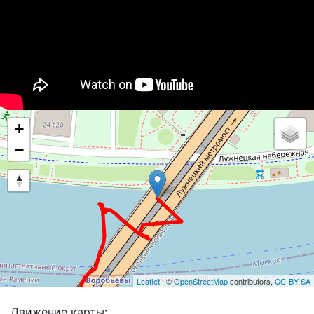
+
−
Leaflet
| ©
OpenStreetMap
contributors,
CC-BY-SA
Движение карты: