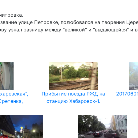
митровка.
вание улице Петровке, полюбовался на творения Церет
ову узнал разницу между "великой" и "выдающейся" и в
харевская",
Прибытие поезда РЖД на
2017060
Сретенка,
станцию Хабаровск-1.