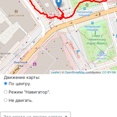
Leaflet
| ©
OpenStreetMap
contributors,
CC-BY-SA
Движение карты:
По центру.
Режим "Навигатор".
Не двигать.
Это место на других картах