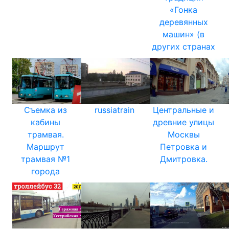
«Гонка
деревянных
машин» (в
других странах
Съемка из
russiatrain
Центральные и
кабины
древние улицы
трамвая.
Москвы
Маршрут
Петровка и
трамвая №1
Дмитровка.
города