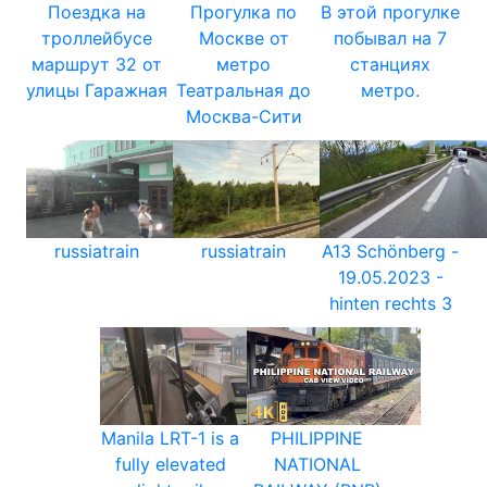
Поездка на
Прогулка по
В этой прогулке
троллейбусе
Москве от
побывал на 7
маршрут 32 от
метро
станциях
улицы Гаражная
Театральная до
метро.
Москва-Сити
russiatrain
russiatrain
A13 Schönberg -
19.05.2023 -
hinten rechts 3
Manila LRT-1 is a
PHILIPPINE
fully elevated
NATIONAL