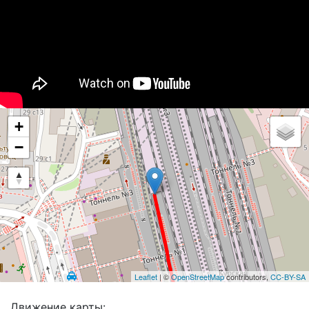
+
−
Leaflet
| ©
OpenStreetMap
contributors,
CC-BY-SA
Движение карты: