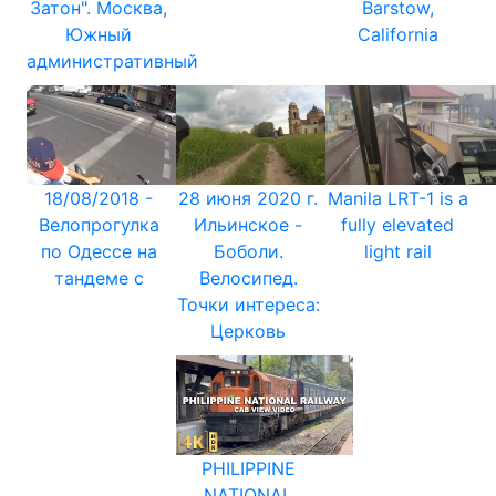
Затон". Москва,
Barstow,
Южный
California
административный
18/08/2018 -
28 июня 2020 г.
Manila LRT-1 is a
Велопрогулка
Ильинское -
fully elevated
по Одессе на
Боболи.
light rail
тандеме с
Велосипед.
Точки интереса:
Церковь
PHILIPPINE
NATIONAL