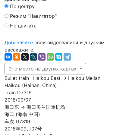
По центру.
Режим "Навигатор".
Не двигать.
Добавляйте
свои видеозаписи и друзьям
расскажите.
Это место на других картах
Bullet train : Haikou East → Haikou Meilan
Haikou (Hainan, China)
Train D7319
2018/09/07
海口东 → 海口美兰国际机场
海口 (海南 中国)
车次 D7319
2018年09月07号