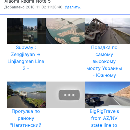
Xiaomi Redmi Note 5
Добавлено 2018-11-02 11:36:40.
Удалить.
Subway :
Поездка по
Zengjiayan →
самому
Linjiangmen Line
высокому
2 -
мосту Украины
- Южному
Прогулка по
BigRigTravels
району
from AZ/NV
"Нагатинский
state line to