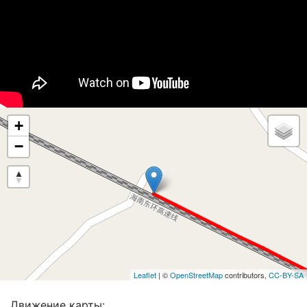
+
−
Leaflet
| ©
OpenStreetMap
contributors,
CC-BY-SA
Движение карты: