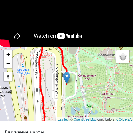
+
−
Leaflet
| ©
OpenStreetMap
contributors,
CC-BY-SA
Движение карты: