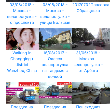
03/06/2018 -
03/06/2018 -
20170702Павловка
Москва -
Москва -
Образцовка
велопрогулка -
велопрогулка -
с проспекта
улицы Большая
Walking in
16/08/2017 -
31/05/2018 -
Chongqing (
Одесса
Москва -
district
велопрогулка
велопрогулка -
Wanzhou, China
на тандеме с
от Арбата
дочкой
Поездка на
Поездка на
Пешеходная