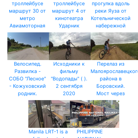
троллейбусе
троллейбусе
прогулка вдоль
маршрут 30 от
маршрут 4 от
реки Яуза от
метро
кинотеатра
Котельнической
Авиамоторная
Ударник
набережной
Велосипед.
Исходники к
Перелаз из
Развилка -
фильму
Малоярославецког
СОБО "Лесное"
"Водопады" ( ).
района в
- Кожуховский
2 сентября
Боровский.
родник.
2020
Мост через
Manila LRT-1 is a
PHILIPPINE