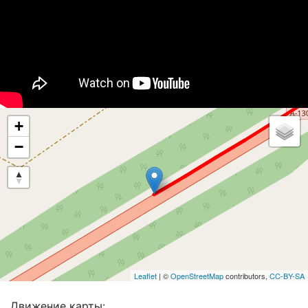
+
−
Leaflet
| ©
OpenStreetMap
contributors,
CC-BY-SA
Движение карты: