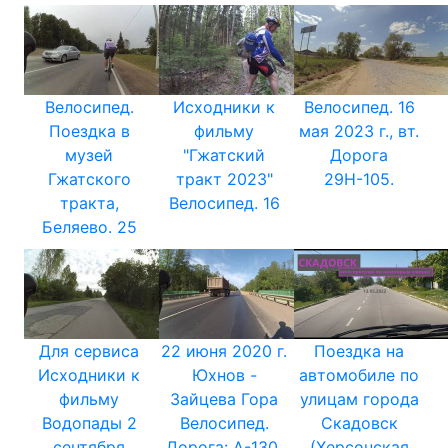
Велосипед.
Исходники к
Велосипед. 16
Поездка в
фильму
мая 2023 г., вт.
музей
"Гжатский
Дорога
Гжатского
тракт 2023"
29Н-105.
тракта,
Велосипед. 16
Беляево. 25
Для сервиса
22 июня 2020 г.
Поездка на
Исходники к
Юхнов -
автомобиле по
фильму
Зайцева Гора
улицам города
Водопады 2
Велосипед.
Скадовск
сентября
Дорога: А-130,
(Херсонская