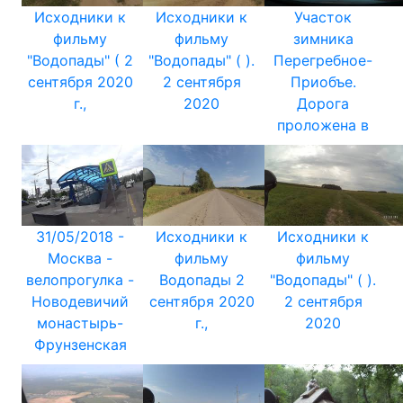
Исходники к
Исходники к
Участок
фильму
фильму
зимника
"Водопады" ( 2
"Водопады" ( ).
Перегребное-
сентября 2020
2 сентября
Приобъе.
г.,
2020
Дорога
проложена в
31/05/2018 -
Исходники к
Исходники к
Москва -
фильму
фильму
велопрогулка -
Водопады 2
"Водопады" ( ).
Новодевичий
сентября 2020
2 сентября
монастырь-
г.,
2020
Фрунзенская