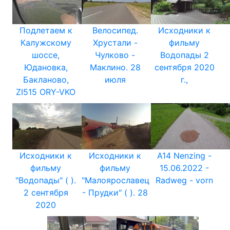
Подлетаем к
Велосипед.
Исходники к
Калужскому
Хрустали -
фильму
шоссе,
Чулково -
Водопады 2
Юдановка,
Маклино. 28
сентября 2020
Бакланово,
июля
г.,
ZI515 ORY-VKO
Исходники к
Исходники к
A14 Nenzing -
фильму
фильму
15.06.2022 -
"Водопады" ( ).
"Малоярославец
Radweg - vorn
2 сентября
- Прудки" ( ). 28
2020