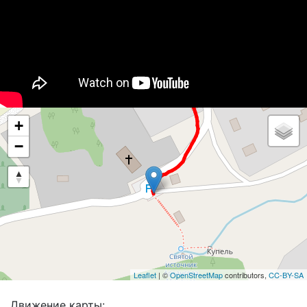
+
−
Leaflet
| ©
OpenStreetMap
contributors,
CC-BY-SA
Движение карты: