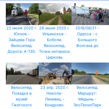
22 июня 2020 г.
28 июня 2020 г.
2018/08/21 -
Юхнов -
Ильинское -
Одесса - с
Зайцева Гора
Боболи.
Большого
Велосипед.
Велосипед.
Фонтана до
Дорога: А-130,
Точки интереса:
Церковь
Велосипед.
23 апр. 2020 г.
Велосипед.
Поездка в
Никола-
Маршрут:
музей
Ленивец -
Медынь -
Гжатского
Кондрово.
ЭкоТехноПарк