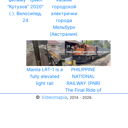
"Кутузов" 2020"
городской
( ). Велосипед.
электрички
24
города
Мельбурн
(Австралия).
Manila LRT-1 is a
PHILIPPINE
fully elevated
NATIONAL
light rail
RAILWAY (PNR)
The Final Ride of
©
Videomapia
,
.
2014 - 2026