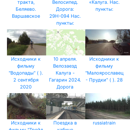
тракта,
Велосипед.
«Калуга. Нас.
Беляево.
Дорога:
пункты:
Варшавское
29Н-094 Нас.
пункты:
Исходники к
10 апреля.
Исходники к
фильму
Велозаезд
фильму
"Водопады" ( ).
Калуга -
"Малоярославец
2 сентября
Гагарин 2024.
- Прудки" ( ). 28
2020
Дорога
Исходники к
Поездка в
russiatrain
фильму "Трейл
кабине