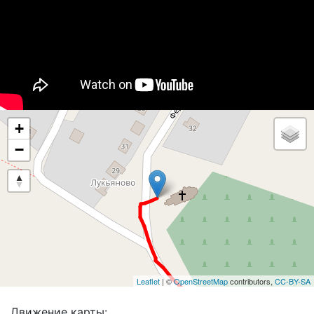
+
−
Leaflet
| ©
OpenStreetMap
contributors,
CC-BY-SA
Движение карты: