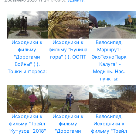
Добавлено 2020-11-24 17:06:57.
Удалить.
Исходники к
Исходники к
Велосипед.
фильму
фильму "Бунина
Маршрут:
"Дорогами
гора" ( ). ООПТ
ЭкоТехноПарк
Войны" ( ).
"Калуга" -
Точки интереса:
Медынь. Нас.
пункты:
Исходники к
Исходники к
Велосипед.
фильму "Трейл
фильму
Исходники к
"Кутузов" 2018"
"Дорогами
фильму "Трейл