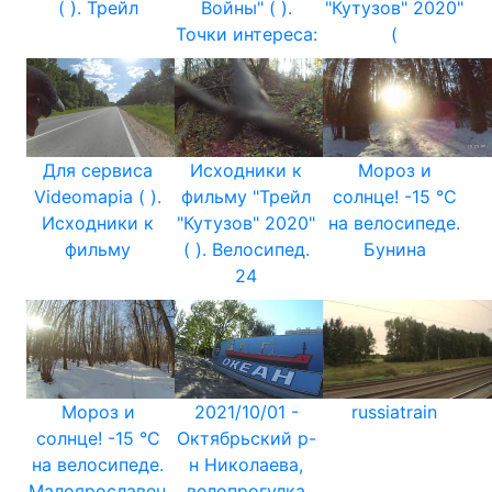
( ). Трейл
Войны" ( ).
"Кутузов" 2020"
Точки интереса:
(
Для сервиса
Исходники к
Мороз и
Videomapia ( ).
фильму "Трейл
солнце! -15 °C
Исходники к
"Кутузов" 2020"
на велосипеде.
фильму
( ). Велосипед.
Бунина
24
Мороз и
2021/10/01 -
russiatrain
солнце! -15 °C
Октябрьский р-
на велосипеде.
н Николаева,
Малоярославец
велопрогулка