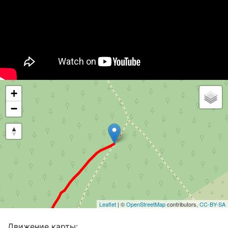
+
−
Leaflet
| ©
OpenStreetMap
contributors,
CC-BY-SA
Движение карты: