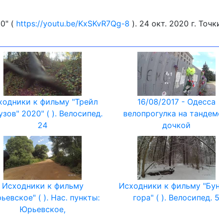
0" (
https://youtu.be/KxSKvR7Qg-8
). 24 окт. 2020 г. Точ
ходники к фильму "Трейл
16/08/2017 - Одесса
узов" 2020" ( ). Велосипед.
велопрогулка на тандем
24
дочкой
Исходники к фильму
Исходники к фильму "Бу
ьевское" ( ). Нас. пункты:
гора" ( ). Велосипед. 
Юрьевское,