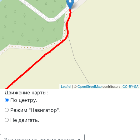
Leaflet
| ©
OpenStreetMap
contributors,
CC-BY-SA
Движение карты:
По центру.
Режим "Навигатор".
Не двигать.
Это место на других картах