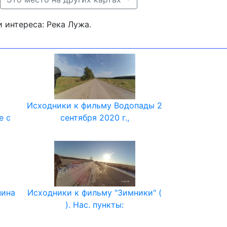
ки интереса: Река Лужа.
Исходники к фильму Водопады 2
е с
сентября 2020 г.,
нина
Исходники к фильму "Зимники" (
5
). Нас. пункты: