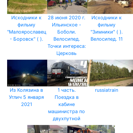
Исходники к
28 июня 2020 г.
Исходники к
фильму
Ильинское -
фильму
"Малоярославец
Боболи.
"Зимники" ( ).
- Боровск" ( ).
Велосипед.
Велосипед. 11
Точки интереса:
Церковь
Из Колязина в
1 часть.
russiatrain
Углич 5 января
Поездка в
2021
кабине
машинистра по
двухпутной