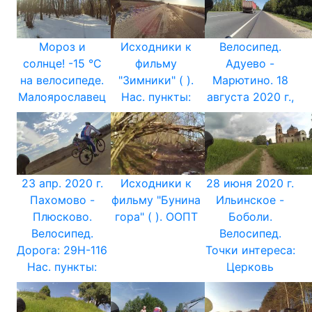
Мороз и
Исходники к
Велосипед.
солнце! -15 °C
фильму
Адуево -
на велосипеде.
"Зимники" ( ).
Марютино. 18
Малоярославец
Нас. пункты:
августа 2020 г.,
23 апр. 2020 г.
Исходники к
28 июня 2020 г.
Пахомово -
фильму "Бунина
Ильинское -
Плюсково.
гора" ( ). ООПТ
Боболи.
Велосипед.
Велосипед.
Дорога: 29Н-116
Точки интереса:
Нас. пункты:
Церковь