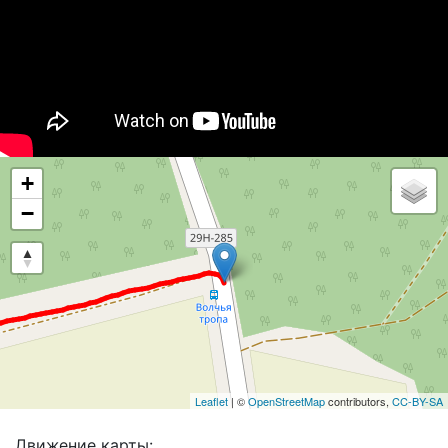
+
−
Leaflet
| ©
OpenStreetMap
contributors,
CC-BY-SA
Движение карты: