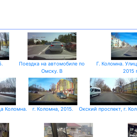
5.
Поездка на автомобиле по
Г. Коломна. Ули
Омску. В
2015 
а Коломна.
г. Коломна, 2015.
Окский проспект, г. Ко