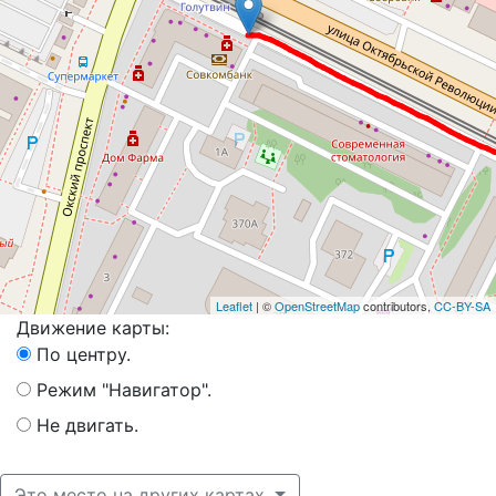
Leaflet
| ©
OpenStreetMap
contributors,
CC-BY-SA
Движение карты:
По центру.
Режим "Навигатор".
Не двигать.
Это место на других картах