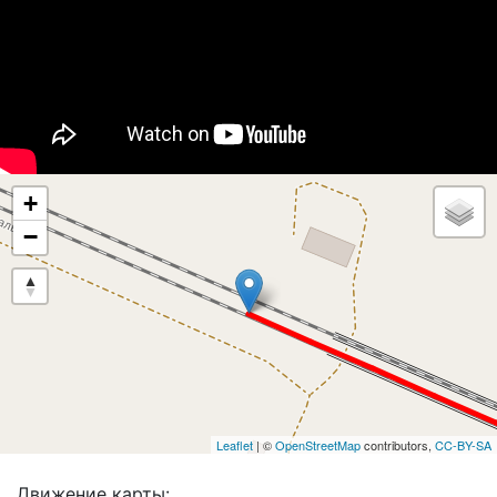
+
−
Leaflet
| ©
OpenStreetMap
contributors,
CC-BY-SA
Движение карты: