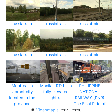
russiatrain
russiatrain
russiatrain
russiatrain
russiatrain
russiatrain
Montreal, a
Manila LRT-1 is a
PHILIPPINE
vibrant city
fully elevated
NATIONAL
located in the
light rail
RAILWAY (PNR)
province
The Final Ride of
©
Videomapia
,
.
2014 - 2026