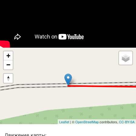
+
−
Leaflet
| ©
OpenStreetMap
contributors,
CC-BY-SA
Движение карты: