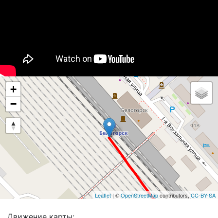
+
−
Leaflet
| ©
OpenStreetMap
contributors,
CC-BY-SA
Движение карты: