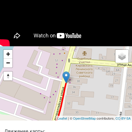
+
−
Leaflet
| ©
OpenStreetMap
contributors,
CC-BY-SA
Движение карты: