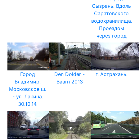
Сызрань. Вдоль
Саратовского
водохранилища.
Проездом
через город
Город
Den Dolder -
г. Астрахань.
Владимир.
Baarn 2013
Московское ш.
- ул. Лакина.
30.10.14.