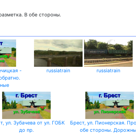
разметка. В обе стороны.
ечицкая -
russiatrain
russiatrain
обратно.
ьные
т, ул. Зубачева от ул. ГОБК
Брест, ул. Пионерская. Пр
до пр.
обе стороны. Дорожн