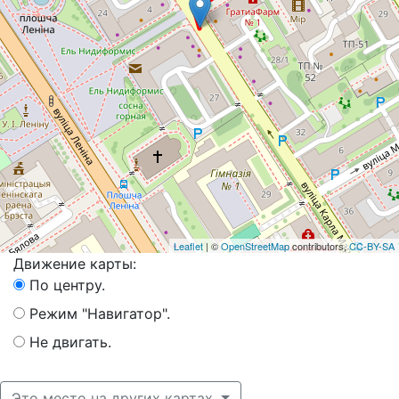
Leaflet
| ©
OpenStreetMap
contributors,
CC-BY-SA
Движение карты:
По центру.
Режим "Навигатор".
Не двигать.
Это место на других картах