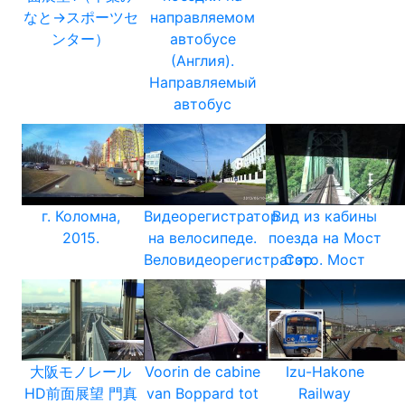
なと→スポーツセ
направляемом
ンター）
автобусе
(Англия).
Направляемый
автобус
г. Коломна,
Видеорегистратор
Вид из кабины
2015.
на велосипеде.
поезда на Мост
Веловидеорегистратор.
Сэто. Мост
大阪モノレール
Voorin de cabine
Izu-Hakone
HD前面展望 門真
van Boppard tot
Railway