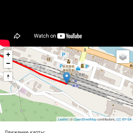
+
−
Leaflet
| ©
OpenStreetMap
contributors,
CC-BY-SA
Движение карты: