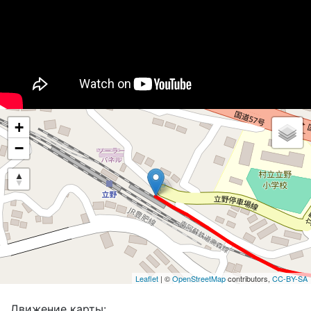
+
−
Leaflet
| ©
OpenStreetMap
contributors,
CC-BY-SA
Движение карты: