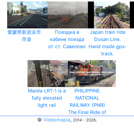
愛媛県新居浜市
Поездка в
Japan train ride
市道
кабине поезда
Dosan Line.
от ст. Савелово
Hand made gps-
track.
Manila LRT-1 is a
PHILIPPINE
fully elevated
NATIONAL
light rail
RAILWAY (PNR)
The Final Ride of
©
Videomapia
,
.
2014 - 2026