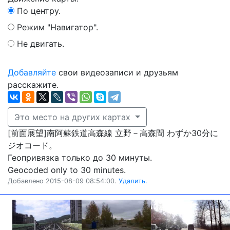
По центру.
Режим "Навигатор".
Не двигать.
Добавляйте
свои видеозаписи и друзьям
расскажите.
Это место на других картах
[前面展望]南阿蘇鉄道高森線 立野－高森間 わずか30分に
ジオコード。
Геопривязка только до 30 минуты.
Geocoded only to 30 minutes.
Добавлено 2015-08-09 08:54:00.
Удалить.