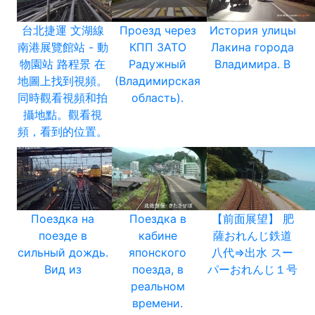
台北捷運 文湖線
Проезд через
История улицы
南港展覽館站 - 動
КПП ЗАТО
Лакина города
物園站 路程景 在
Радужный
Владимира. В
地圖上找到視頻。
(Владимирская
同時觀看視頻和拍
область).
攝地點。觀看視
頻，看到的位置。
Поездка на
Поездка в
【前面展望】 肥
поезде в
кабине
薩おれんじ鉄道
сильный дождь.
японского
八代⇒出水 スー
Вид из
поезда, в
パーおれんじ１号
реальном
времени.