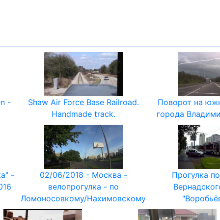
n -
Shaw Air Force Base Railroad.
Поворот на юж
Handmade track.
города Владими
а" -
02/06/2018 - Москва -
Прогулка по
016
велопрогулка - по
Вернадског
Ломоносовкому/Нахимовскому
"Воробьё