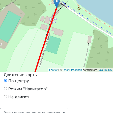
Leaflet
| ©
OpenStreetMap
contributors,
CC-BY-SA
Движение карты:
По центру.
Режим "Навигатор".
Не двигать.
Это место на других картах