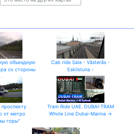
ную объездную
Cab ride Sala - Västerås -
ра со стороны
Eskilstuna -
 проспекту
Tram Ride UAE. DUBAI-TRAM
о от метро
Whole Line Dubai-Marina →
вы горы"