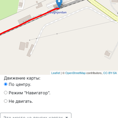
Leaflet
| ©
OpenStreetMap
contributors,
CC-BY-SA
Движение карты:
По центру.
Режим "Навигатор".
Не двигать.
Это место на других картах