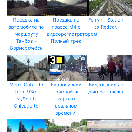
Поездка на
Поездка по
Ferryhill Station
автомобиле по
трассе М4 с
to Redcar.
маршруту
видеорегистратором.
Тамбов -
Полный трек
Борисоглебск
Metra Cab ride
Европейский
Видеозапись с
from 93rd
трамвай на
улиц Воронежа.
st/South
карте в
Chicago to
реальном
времени.