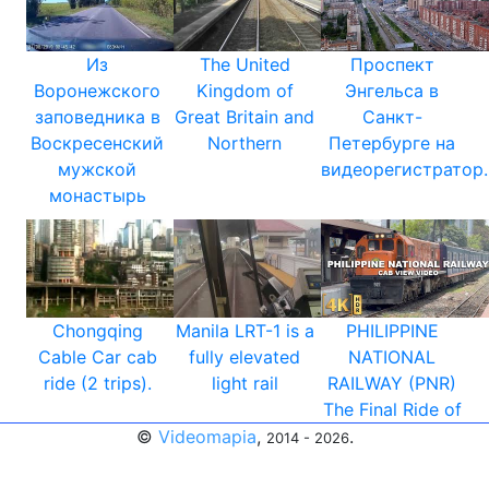
Из
The United
Проспект
Воронежского
Kingdom of
Энгельса в
заповедника в
Great Britain and
Санкт-
Воскресенский
Northern
Петербурге на
мужской
видеорегистратор.
монастырь
Chongqing
Manila LRT-1 is a
PHILIPPINE
Cable Car cab
fully elevated
NATIONAL
ride (2 trips).
light rail
RAILWAY (PNR)
The Final Ride of
©
Videomapia
,
.
2014 - 2026