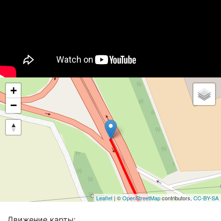
+
−
Leaflet
| ©
OpenStreetMap
contributors,
CC-BY-SA
Движение карты: