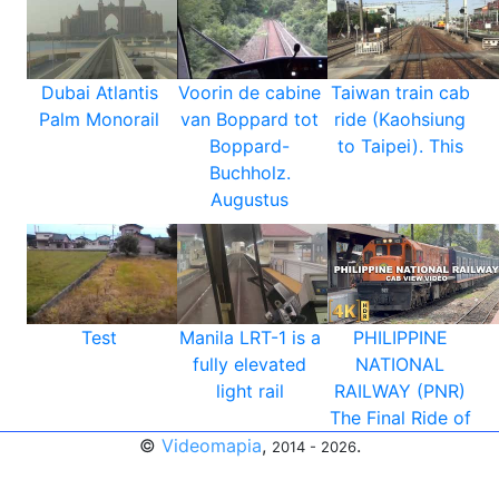
Dubai Atlantis
Voorin de cabine
Taiwan train cab
Palm Monorail
van Boppard tot
ride (Kaohsiung
Boppard-
to Taipei). This
Buchholz.
Augustus
Test
Manila LRT-1 is a
PHILIPPINE
fully elevated
NATIONAL
light rail
RAILWAY (PNR)
The Final Ride of
©
Videomapia
,
.
2014 - 2026