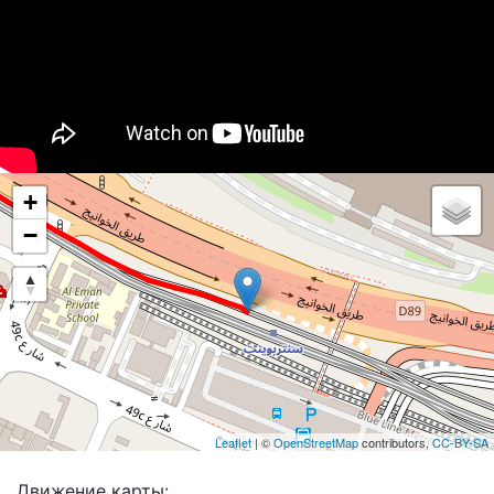
+
−
Leaflet
| ©
OpenStreetMap
contributors,
CC-BY-SA
Движение карты: