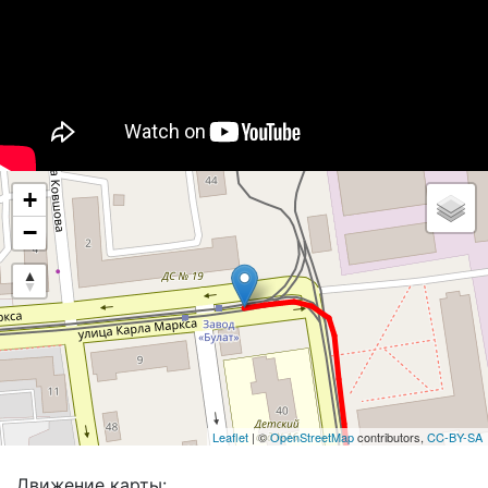
+
−
Leaflet
| ©
OpenStreetMap
contributors,
CC-BY-SA
Движение карты: