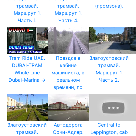
трамвай.
трамвай.
(промзона).
Маршрут 1.
Маршрут 1.
Часть 1.
Часть 4.
Tram Ride UAE.
Поездка в
Златоустовский
DUBAI-TRAM
кабине
трамвай.
Whole Line
машиниста, в
Маршрут 1.
Dubai-Marina →
реальном
Часть 2.
времени, по
Златоустовский
Автодорога
Central to
трамвай.
Сочи-Адлер.
Leppington, cab