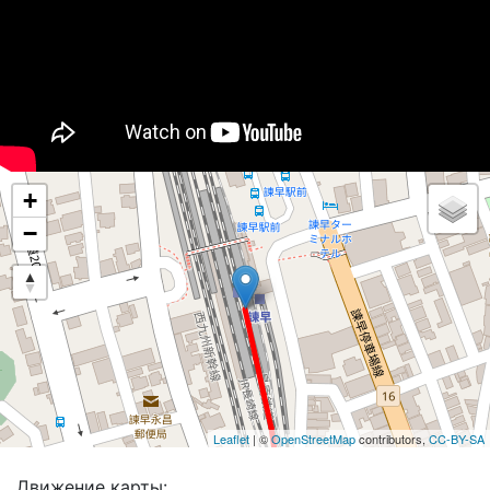
+
−
Leaflet
| ©
OpenStreetMap
contributors,
CC-BY-SA
Движение карты: