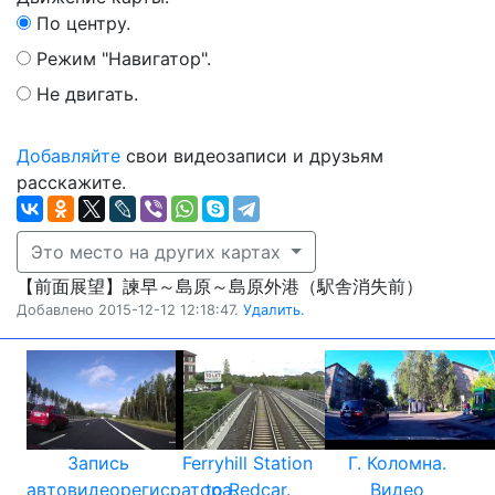
По центру.
Режим "Навигатор".
Не двигать.
Добавляйте
свои видеозаписи и друзьям
расскажите.
Это место на других картах
【前面展望】諫早～島原～島原外港（駅舎消失前）
Добавлено 2015-12-12 12:18:47.
Удалить.
Запись
Ferryhill Station
Г. Коломна.
автовидеорегисратора.
to Redcar.
Видео