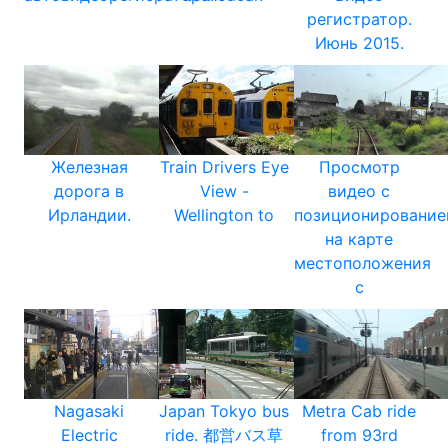
регистратор.
Июнь 2015.
Железная
Train Drivers Eye
Просмотр
дорога в
View -
видео с
Ирландии.
Wellington to
позиционировани
на карте
местоположения
с
Nagasaki
Japan Tokyo bus
Metra Cab ride
Electric
ride. 都営バス草
from 93rd