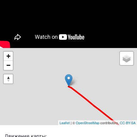
+
−
Leaflet
| ©
OpenStreetMap
contributors,
CC-BY-SA
Движение карты: