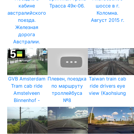
кабине
Трасса 49к-06.
шоссе в г.
австралийского
Коломна.
поезда.
Август 2015 г.
Железная
дорога
Австралии.
GVB Amsterdam
Плевен, поездка
Taiwan train cab
Tram cab ride
по маршруту
ride drivers eye
Amstelveen
троллейбуса
view (Kaohsiung
Binnenhof -
№8