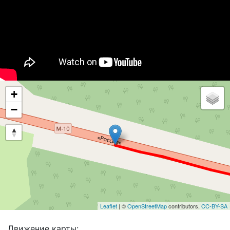
+
−
Leaflet
| ©
OpenStreetMap
contributors,
CC-BY-SA
Движение карты: