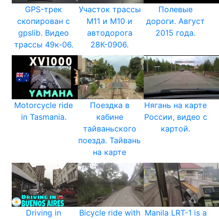
GPS-трек
Участок трассы
Полевые
скопирован с
М11 и М10 и
дороги. Август
gpslib. Видео
автодорога
2015 года.
трассы 49к-06.
28К-0906.
Motorcycle ride
Поездка в
Нягань на карте
in Tasmania.
кабине
России, видео с
тайваньского
картой.
поезда. Тайвань
на карте
Driving in
Bicycle ride with
Manila LRT-1 is a