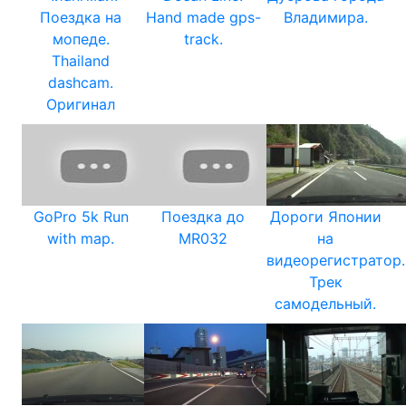
Поездка на
Hand made gps-
Владимира.
мопеде.
track.
Thailand
dashcam.
Оригинал
GoPro 5k Run
Поездка до
Дороги Японии
with map.
MR032
на
видеорегистратор.
Трек
самодельный.