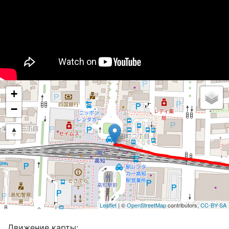
+
−
Leaflet
| ©
OpenStreetMap
contributors,
CC-BY-SA
Движение карты: