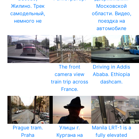
Жилино. Трек
Московской
самодельный,
области. Видео,
немного не
поездка на
автомобиле
The front
Driving in Addis
camera view
Ababa. Ethiopia
train trip across
dashcam.
France.
Prague tram.
Улицы г.
Manila LRT-1 is a
Praha
Кургана на
fully elevated