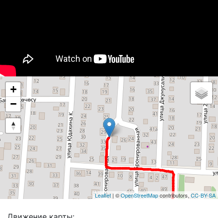
+
−
Leaflet
| ©
OpenStreetMap
contributors,
CC-BY-SA
Движение карты: