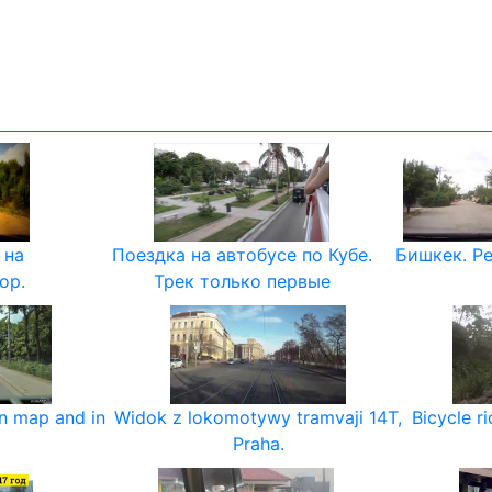
 на
Поездка на автобусе по Кубе.
Бишкек. Ре
ор.
Трек только первые
on map and in
Widok z lokomotywy tramvaji 14T,
Bicycle r
Praha.