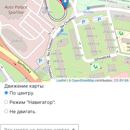
Leaflet
| ©
OpenStreetMap
contributors,
CC-BY-SA
Движение карты:
По центру.
Режим "Навигатор".
Не двигать.
Это место на других картах