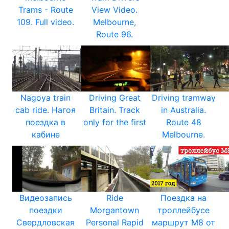
Trams - Route
View Video.
109. Full video.
Melbourne,
Route 96.
Nagoya train
Driving Great
Driving tramway
cab ride. Нагоя
Britain. Track
in Australia.
поездка в
only for the first
Route 48
кабине
Melbourne.
Видеозапись
Ride
Поездка на
поездки
Morgantown
троллейбусе
Свердловская
Personal Rapid
маршрут М8 от