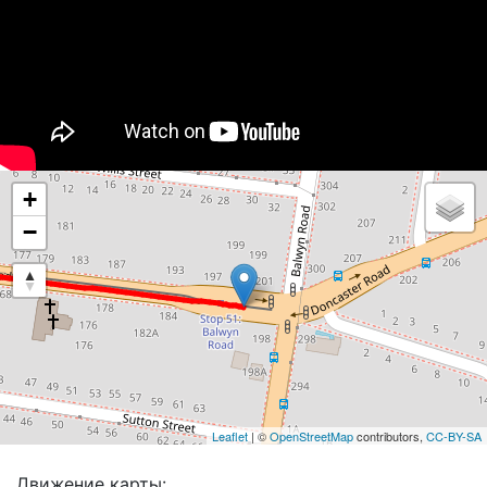
+
−
Leaflet
| ©
OpenStreetMap
contributors,
CC-BY-SA
Движение карты: