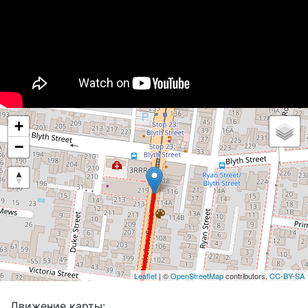
+
−
Leaflet
| ©
OpenStreetMap
contributors,
CC-BY-SA
Движение карты: