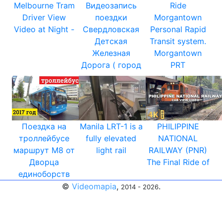
Melbourne Tram
Видеозапись
Ride
Driver View
поездки
Morgantown
Video at Night -
Свердловская
Personal Rapid
Детская
Transit system.
Железная
Morgantown
Дорога ( город
PRT
Поездка на
Manila LRT-1 is a
PHILIPPINE
троллейбусе
fully elevated
NATIONAL
маршрут М8 от
light rail
RAILWAY (PNR)
Дворца
The Final Ride of
единоборств
©
Videomapia
,
.
2014 - 2026