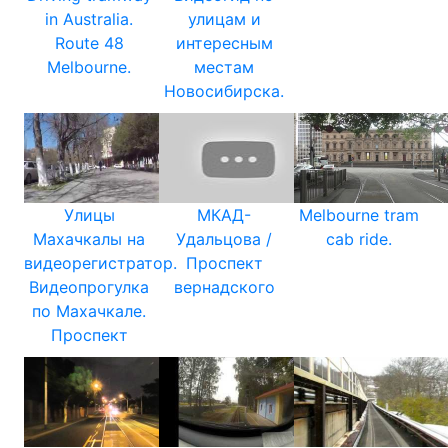
in Australia.
улицам и
Route 48
интересным
Melbourne.
местам
Новосибирска.
Улицы
МКАД-
Melbourne tram
Махачкалы на
Удальцова /
cab ride.
видеорегистратор.
Проспект
Видеопрогулка
вернадского
по Махачкале.
Проспект