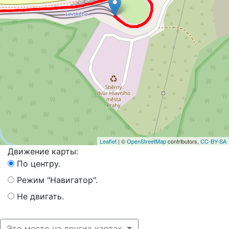
Leaflet
| ©
OpenStreetMap
contributors,
CC-BY-SA
Движение карты:
По центру.
Режим "Навигатор".
Не двигать.
Это место на других картах