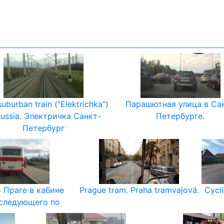
suburban train ("Elektrichka")
Парашютная улица в Са
Russia. Электричка Санкт-
Петербурге.
Петербург
 Праге в кабине
Prague tram. Praha tramvajová.
Сycli
 следующего по