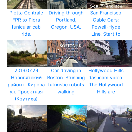
Piotta Centrale
Driving through
San Francisco
FPR to Piora
Portland,
Cable Cars:
funicular cab
Oregon, USA.
Powell-Hyde
ride.
Line, Start to
2016.07.29
Car driving in
Hollywood Hills
Нововятский
Boston. Stunning
dashcam video.
район г. Кирова
futuristic robots
The Hollywood
ул. Проектная
walking
Hills are
(Крутиха)