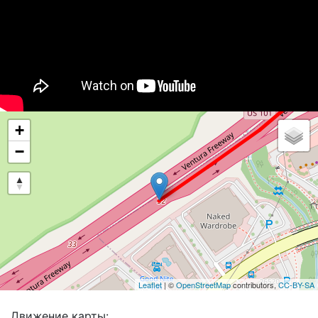
+
−
Leaflet
| ©
OpenStreetMap
contributors,
CC-BY-SA
Движение карты: