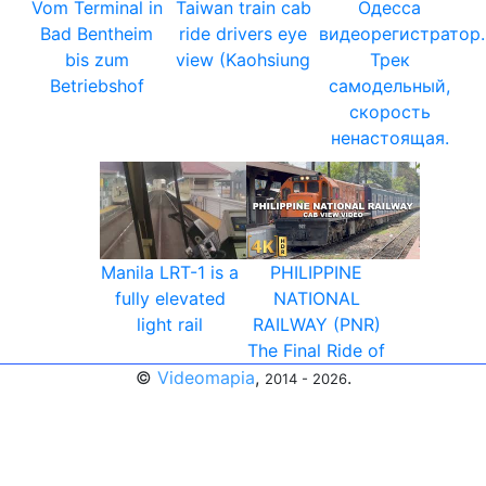
Vom Terminal in
Taiwan train cab
Одесса
Bad Bentheim
ride drivers eye
видеорегистратор.
bis zum
view (Kaohsiung
Трек
Betriebshof
самодельный,
скорость
ненастоящая.
Manila LRT-1 is a
PHILIPPINE
fully elevated
NATIONAL
light rail
RAILWAY (PNR)
The Final Ride of
©
Videomapia
,
.
2014 - 2026