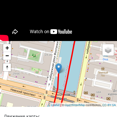
+
−
Leaflet
| ©
OpenStreetMap
contributors,
CC-BY-SA
Движение карты: