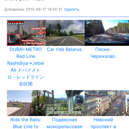
Добавлено 2015-09-17 14:05:31.
Удалить.
DUBAI-METRO
Car ride Belarus.
Пески-
Red Line
Черкизово.
Rashidiya→Jebel
Ali ドバイメト
ロ・レッドライン
全区間
Ride the Rails:
Подвесная
Невский
Blue Line to
монорельсовая
проспект в