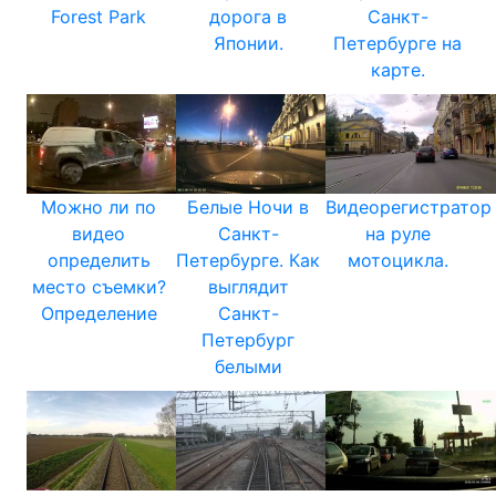
Forest Park
дорога в
Санкт-
Японии.
Петербурге на
карте.
Можно ли по
Белые Ночи в
Видеорегистратор
видео
Санкт-
на руле
определить
Петербурге. Как
мотоцикла.
место съемки?
выглядит
Определение
Санкт-
Петербург
белыми