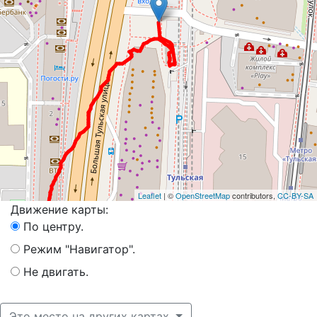
Leaflet
| ©
OpenStreetMap
contributors,
CC-BY-SA
Движение карты:
По центру.
Режим "Навигатор".
Не двигать.
Это место на других картах