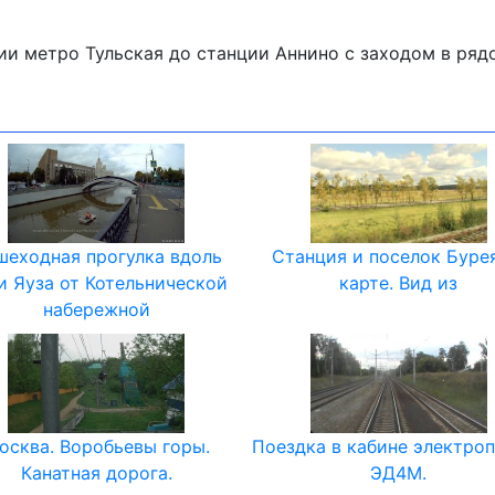
ии метро Тульская до станции Аннино с заходом в ря
шеходная прогулка вдоль
Станция и поселок Буре
и Яуза от Котельнической
карте. Вид из
набережной
осква. Воробьевы горы.
Поездка в кабине электро
Канатная дорога.
ЭД4М.