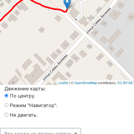
Leaflet
| ©
OpenStreetMap
contributors,
CC-BY-SA
Движение карты:
По центру.
Режим "Навигатор".
Не двигать.
Это место на других картах