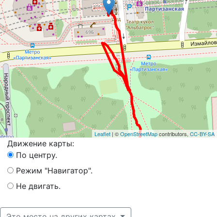
Leaflet
| ©
OpenStreetMap
contributors,
CC-BY-SA
Движение карты:
По центру.
Режим "Навигатор".
Не двигать.
Это место на других картах