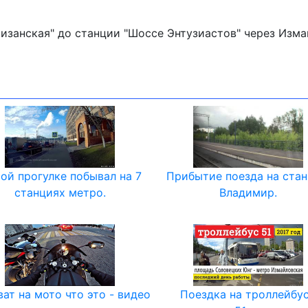
изанская" до станции "Шоссе Энтузиастов" через Измай
той прогулке побывал на 7
Прибытие поезда на ста
станциях метро.
Владимир.
ат на мото что это - видео
Поездка на троллейбу